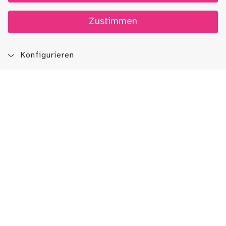
Zustimmen
Konfigurieren
Blog
App
Newsletter
Immer auf dem Laufenden sein!