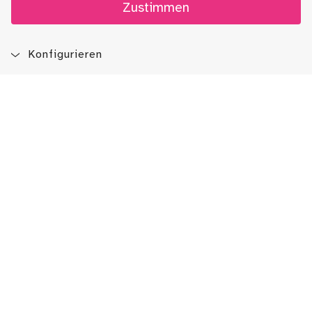
Zustimmen
Konfigurieren
Blog
App
Newsletter
Immer auf dem Laufenden sein!
Jetzt Newsletter abonnieren