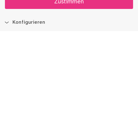
Zustimmen
Konfigurieren
Blog
App
Newsletter
Immer auf dem Laufenden sein!
Jetzt Newsletter abonnieren