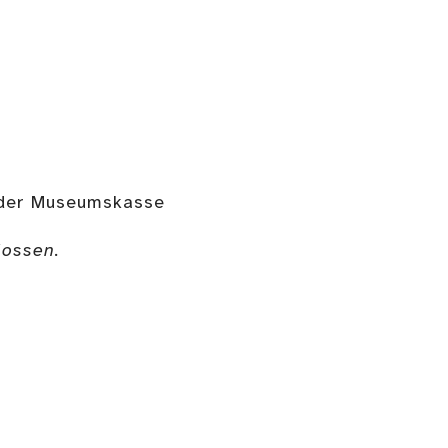
n der Museumskasse
lossen.