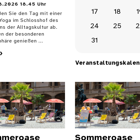
8.2026 18.45 Uhr
17
18
1
ßen Sie den Tag mit einer
Yoga im Schlosshof des
24
25
2
s der Alltagskultur ab.
en der besonderen
31
häre genießen ...
Veranstaltungskale
meroase
Sommeroase