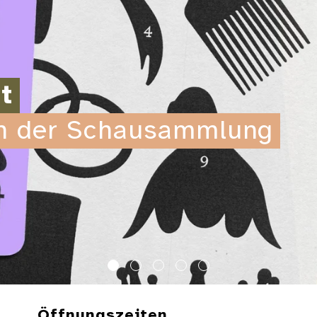
t
in der Schausammlung
Öffnungszeiten