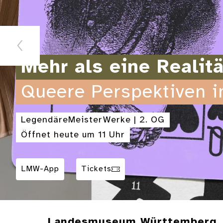
Mehr als eine Realitä
Queere Perspektiven 
LegendäreMeisterWerke | 2. OG
Öffnet heute um 11 Uhr
LMW-App
Tickets
Landesmuseum Württemberg