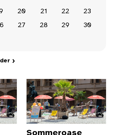
9
20
21
22
23
6
27
28
29
30
nder
Sommeroase