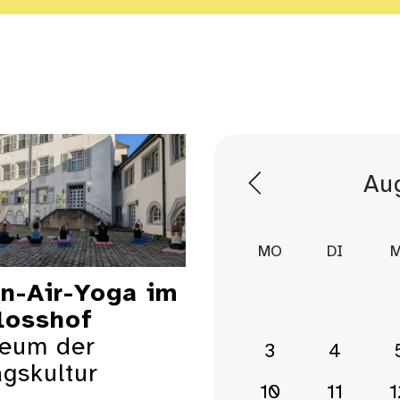
der
MO
DI
M
n-Air-Yoga im
losshof
eum der
3
4
agskultur
10
11
1