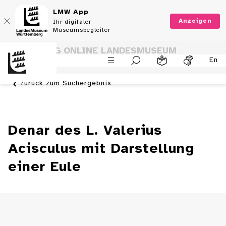
LMW App
Anzeigen
Ihr digitaler
Museumsbegleiter
SAMMLUNG ONLINE LANDESMUSEUM
En
WÜRTTEMBERG
zurück zum Suchergebnis
Denar des L. Valerius
Acisculus mit Darstellung
einer Eule