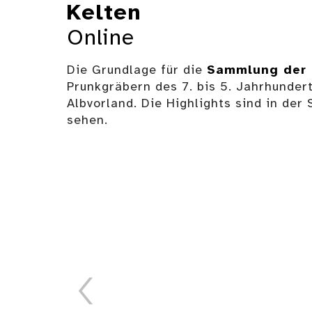
Kelten
Online
Die Grundlage für die
Sammlung der 
Prunkgräbern des 7. bis 5. Jahrhunde
Albvorland. Die Highlights sind in d
sehen.
Drei Knotenringe, Stufe
Latène B2