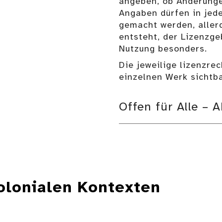
angeben, ob Änderung
Angaben dürfen in jed
gemacht werden, allerd
entsteht, der Lizenzge
Nutzung besonders.
Die jeweilige lizenzre
einzelnen Werk sichtba
Offen für Alle – 
lonialen Kontexten