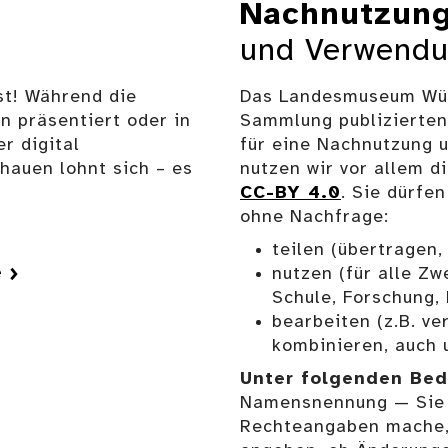
Nachnutzun
und Verwend
st! Während die
Das Landesmuseum Würt
n präsentiert oder in
Sammlung publizierten
r digital
für eine Nachnutzung 
auen lohnt sich – es
nutzen wir vor allem 
CC-BY 4.0
. Sie dürfe
ohne Nachfrage:
teilen (übertragen,
e
nutzen (für alle Zw
Schule, Forschung, 
bearbeiten (z.B. v
kombinieren, auch 
Unter folgenden Be
Namensnennung — Sie
Rechteangaben mache, 