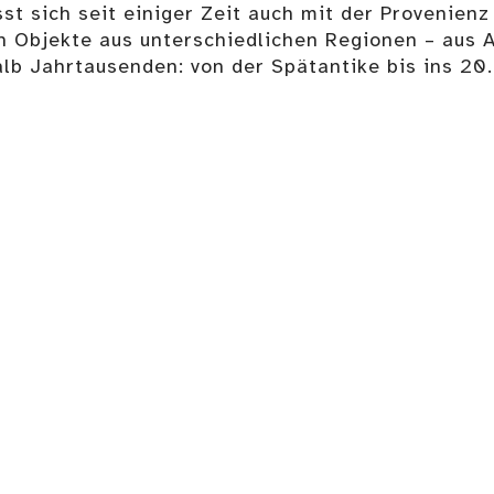
 sich seit einiger Zeit auch mit der Provenienz
 Objekte aus unterschiedlichen Regionen – aus As
lb Jahrtausenden: von der Spätantike bis ins 20.
Steinschlosspistole
Ref
Details
Reflexbogen
Details
Details