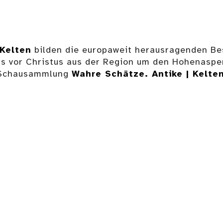
Kelten
bilden die europaweit herausragenden Bes
rts vor Christus aus der Region um den Hohenasp
er Schausammlung
Wahre Schätze. Antike | Kelte
Bronzedepotfund
der späten
Eiserner Spi
Urnenfelderzeit
Details
Trinkhorn des