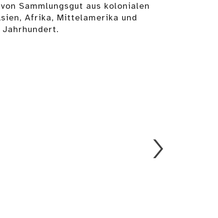
 von Sammlungsgut aus kolonialen
ien, Afrika, Mittelamerika und
 Jahrhundert.
Pilgerampulle
lexbogen
Details
Pilgerampulle
Details
Details