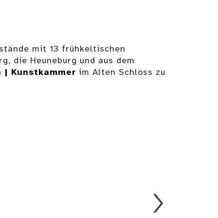
tände mit 13 frühkeltischen
erg, die Heuneburg und aus dem
n | Kunstkammer
im Alten Schloss zu
Bronzenes
Achtkantschwert
tzbarren
vom Typ
Vol
"Hausmoning“
Antenn
Details
Bronzenes