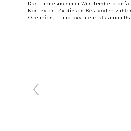
Das Landesmuseum Württemberg befasst
Kontexten. Zu diesen Beständen zählen
Ozeanien) – und aus mehr als andertha
Ein Paar Steinschloss-
Pistolen, erste Hälfte
des 18. Jahrhunderts
Details