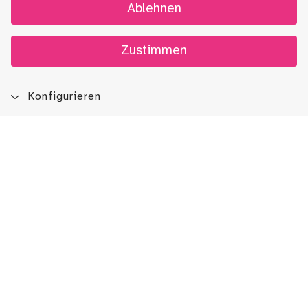
Ablehnen
Zustimmen
Konfigurieren
Info
Events
Spenden
Teilen
Blog
App
Newsletter
Immer auf dem Laufenden sein!
Jetzt Newsletter abonnieren