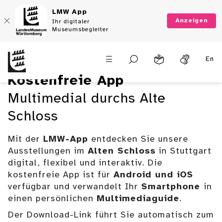
LMW App
Anzeigen
Ihr digitaler
Museumsbegleiter
LMW-App
En
Geschichte multimedial
Kostenfreie App
erleben
Multimedial durchs Alte
Schloss
Download
Mit der
LMW-App
entdecken Sie unsere
Ausstellungen im
Alten Schloss
in Stuttgart
digital, flexibel und interaktiv. Die
kostenfreie App ist für
Android und iOS
verfügbar und verwandelt Ihr
Smartphone
in
einen persönlichen
Multimediaguide
.
Der Download-Link führt Sie automatisch zum