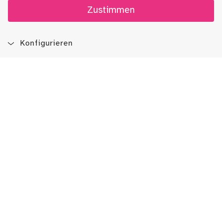
Zustimmen
Konfigurieren
Blog
App
Newsletter
Immer auf dem Laufenden sein!
Jetzt Newsletter abonnieren