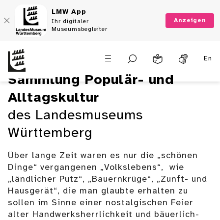
LMW App
Anzeigen
Ihr digitaler
Museumsbegleiter
Populär- und
En
Alltagskultur
Sammlung Populär- und
Sammlung
Alltagskultur
des Landesmuseums
Württemberg
Sammlung online
Über lange Zeit waren es nur die „schönen
Dinge“ vergangenen „Volkslebens“, wie
„ländlicher Putz“, „Bauernkrüge“, „Zunft- und
Hausgerät“, die man glaubte erhalten zu
sollen im Sinne einer nostalgischen Feier
alter Handwerksherrlichkeit und bäuerlich-