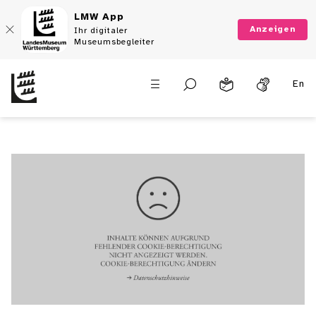
LMW App
Anzeigen
Ihr digitaler
Museumsbegleiter
Kindermuseum
En
Junges Schloss
Altes Schloss | 3. OG
Mitmachausstellung SCHÄTZE | 17.10.26
– 1.8.27
Alle Infos