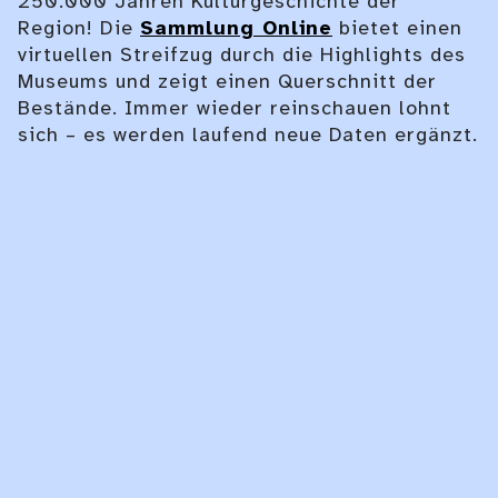
250.000 Jahren Kulturgeschichte der
Region! Die
Sammlung Online
bietet einen
virtuellen Streifzug durch die Highlights des
Museums und zeigt einen Querschnitt der
Bestände. Immer wieder reinschauen lohnt
sich – es werden laufend neue Daten ergänzt.
Cistophor des M.
Antonius mit Darstellung
der Octavia auf Cista
mystica
Details
Details
Details