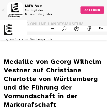
LMW App
Anzeigen
Ihr digitaler
Museumsbegleiter
SAMMLUNG ONLINE LANDESMUSEUM
En
WÜRTTEMBERG
zurück zum Suchergebnis
Medaille von Georg Wilhelm
Vestner auf Christiane
Charlotte von Württemberg
und die Führung der
Vormundschaft in der
Markgrafschaft