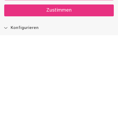
Zustimmen
Konfigurieren
Blog
App
Newsletter
Immer auf dem Laufenden sein!
Jetzt Newsletter abonnieren