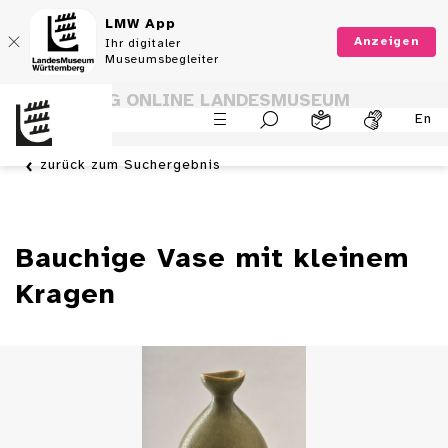
LMW App
Anzeigen
Ihr digitaler
Museumsbegleiter
SAMMLUNG ONLINE LANDESMUSEUM
En
WÜRTTEMBERG
zurück zum Suchergebnis
Bauchige Vase mit kleinem
Kragen