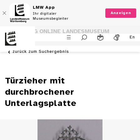
LMW App
Anzeigen
Ihr digitaler
Museumsbegleiter
SAMMLUNG ONLINE LANDESMUSEUM
En
WÜRTTEMBERG
zurück zum Suchergebnis
Türzieher mit
durchbrochener
Unterlagsplatte