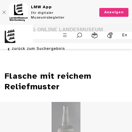
LMW App
Anzeigen
Ihr digitaler
Museumsbegleiter
SAMMLUNG ONLINE LANDESMUSEUM
En
WÜRTTEMBERG
zurück zum Suchergebnis
Flasche mit reichem
Reliefmuster