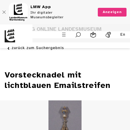
LMW App
Anzeigen
Ihr digitaler
Museumsbegleiter
SAMMLUNG ONLINE LANDESMUSEUM
En
WÜRTTEMBERG
zurück zum Suchergebnis
Vorstecknadel mit
lichtblauen Emailstreifen