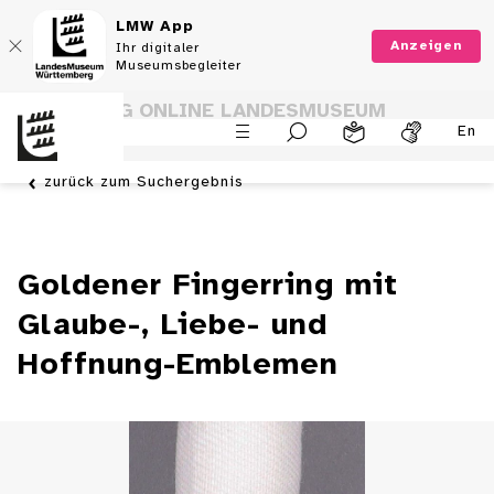
LMW App
Anzeigen
Ihr digitaler
Museumsbegleiter
SAMMLUNG ONLINE LANDESMUSEUM
En
WÜRTTEMBERG
zurück zum Suchergebnis
Goldener Fingerring mit
Glaube-, Liebe- und
Hoffnung-Emblemen