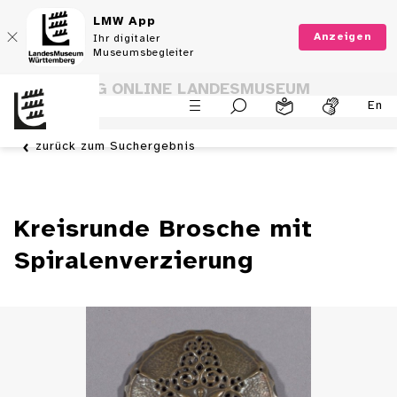
LMW App
Anzeigen
Ihr digitaler
Museumsbegleiter
SAMMLUNG ONLINE LANDESMUSEUM
En
WÜRTTEMBERG
zurück zum Suchergebnis
Kreisrunde Brosche mit
Spiralenverzierung