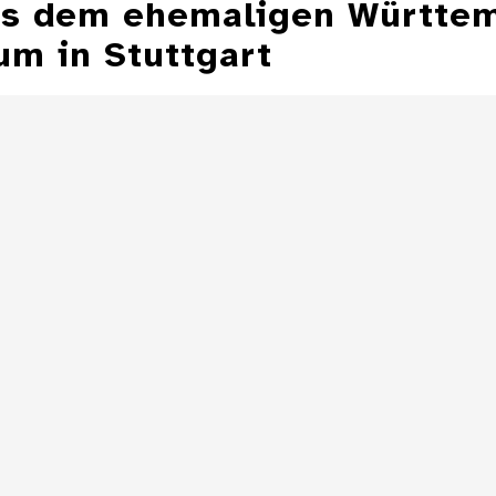
aus dem ehemaligen Württe
m in Stuttgart
Aschenbecher in
Form einer
Aschenbecher
Zeppelinmütze
eines Z
Details
Aschenbecher in
Form einer
Toilette
Details