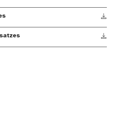
es
satzes