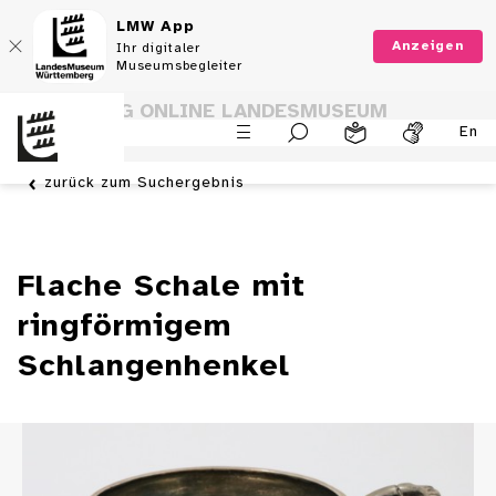
LMW App
Anzeigen
Ihr digitaler
Museumsbegleiter
SAMMLUNG ONLINE LANDESMUSEUM
En
WÜRTTEMBERG
zurück zum Suchergebnis
Flache Schale mit
ringförmigem
Schlangenhenkel