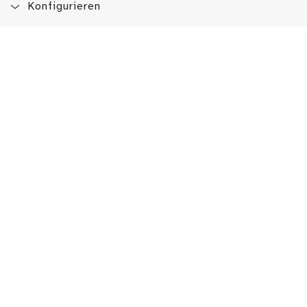
Konfigurieren
Blog
App
Newsletter
Immer auf dem Laufenden sein!
Jetzt Newsletter abonnieren
Erlebe das LMW auch hier