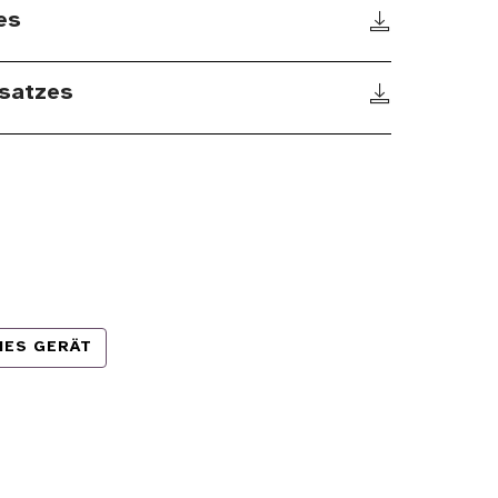
es
satzes
HES GERÄT