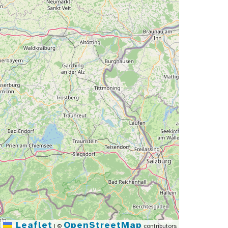
Leaflet
OpenStreetMap
|
©
contributors