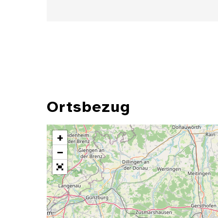
Ortsbezug
+
−