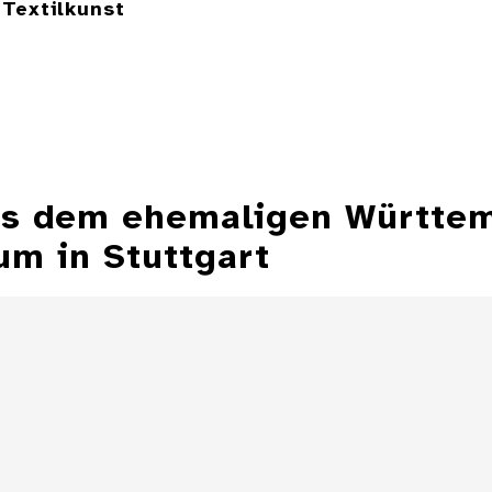
Textilkunst
aus dem ehemaligen Württe
m in Stuttgart
Aschenbecher in
Form einer
Aschenbecher
Zeppelinmütze
eines Z