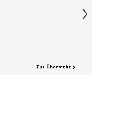
Details
Aschenbecher in
Form eines
Herrenkragens
mit Fliege
Details
Details
Zur Übersicht