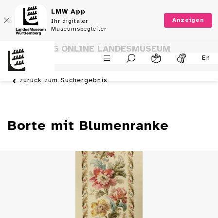
LMW App
Anzeigen
Ihr digitaler
Museumsbegleiter
SAMMLUNG ONLINE LANDESMUSEUM
En
WÜRTTEMBERG
zurück zum Suchergebnis
Borte mit Blumenranke