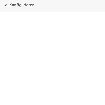
Konfigurieren
Blog
App
Newsletter
Immer auf dem Laufenden sein!
Jetzt Newsletter abonnieren
Erlebe das LMW auch hier