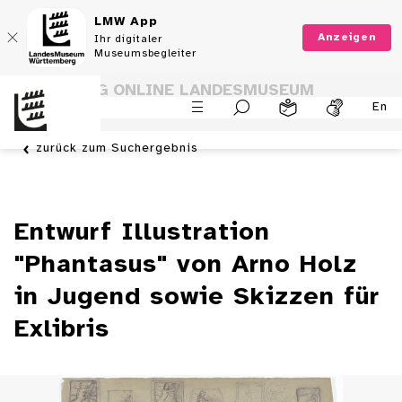
LMW App
Anzeigen
Ihr digitaler
Museumsbegleiter
SAMMLUNG ONLINE LANDESMUSEUM
En
WÜRTTEMBERG
zurück zum Suchergebnis
Entwurf Illustration
"Phantasus" von Arno Holz
in Jugend sowie Skizzen für
Exlibris