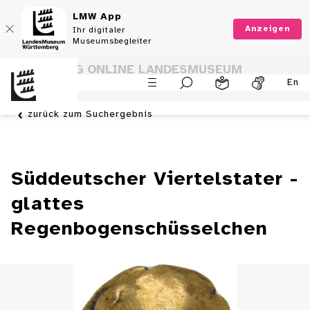
LMW App
Anzeigen
Ihr digitaler
Museumsbegleiter
SAMMLUNG ONLINE LANDESMUSEUM
En
WÜRTTEMBERG
zurück zum Suchergebnis
Süddeutscher Viertelstater -
glattes
Regenbogenschüsselchen