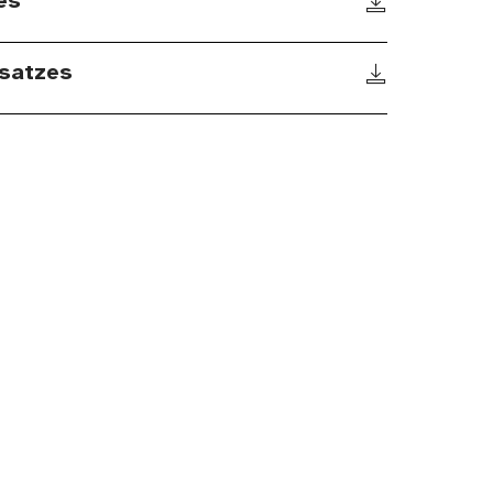
es
satzes