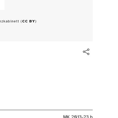
zkabinett (
CC BY
)
MK 2013-23 b