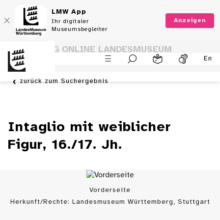
LMW App
Anzeigen
Ihr digitaler
Museumsbegleiter
SAMMLUNG ONLINE LANDESMUSEUM
En
WÜRTTEMBERG
zurück zum Suchergebnis
Intaglio mit weiblicher
Figur, 16./17. Jh.
Vorderseite
Herkunft/Rechte: Landesmuseum Württemberg, Stuttgart
/ (
CC BY
)