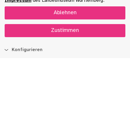
Impressum
des Landesmuseum Württemberg.
Ablehnen
Zustimmen
Konfigurieren
Blog
App
Newsletter
Immer auf dem Laufenden sein!