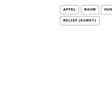
APFEL
BAUM
HU
RELIEF (KUNST)