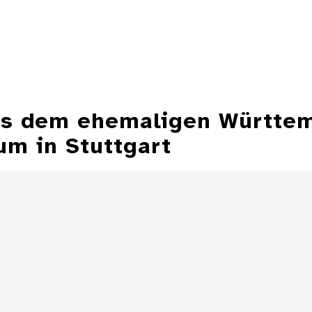
aus dem ehemaligen Württe
m in Stuttgart
Aschenbecher in
Form einer
Aschenbecher
Zeppelinmütze
eines Z
Details