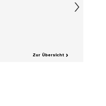
Aschenbecher in
Form eines
Herrenkragens
mit Fliege
Details
Details
Zur Übersicht