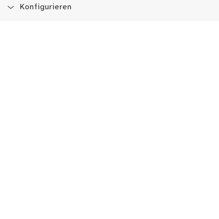
Konfigurieren
Blog
App
Newsletter
Immer auf dem Laufenden sein!
Jetzt Newsletter abonnieren
Erlebe das LMW auch hier