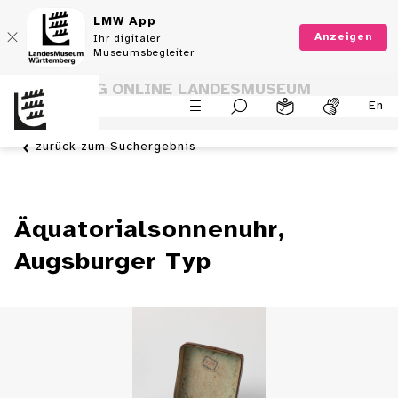
LMW App
Anzeigen
Ihr digitaler
Museumsbegleiter
SAMMLUNG ONLINE LANDESMUSEUM
En
WÜRTTEMBERG
zurück zum Suchergebnis
Äquatorialsonnenuhr,
Augsburger Typ