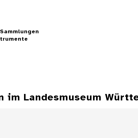
e Sammlungen
strumente
ren im Landesmuseum Württ
Klappsonnenuhr