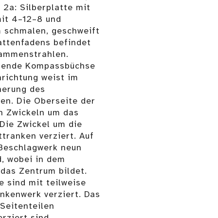
 2a: Silberplatte mit
mit 4–12–8 und
m schmalen, geschweift
attenfadens befindet
lammenstrahlen.
tehende Kompassbüchse
nrichtung weist im
cherung des
en. Die Oberseite der
en Zwickeln um das
 Die Zwickel um die
ttranken verziert. Auf
 Beschlagwerk neun
d, wobei in dem
 das Zentrum bildet.
 sind mit teilweise
ankenwerk verziert. Das
 Seitenteilen