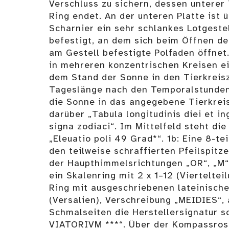
Verschluss zu sichern, dessen unterer 
Ring endet. An der unteren Platte ist 
Scharnier ein sehr schlankes Lotgeste
befestigt, an dem sich beim Öffnen de
am Gestell befestigte Polfaden öffnet.
in mehreren konzentrischen Kreisen e
dem Stand der Sonne in den Tierkreis
Tageslänge nach den Temporalstunden
die Sonne in das angegebene Tierkreis
darüber „Tabula longitudinis diei et ing
signa zodiaci“. Im Mittelfeld steht di
„Eleuatio poli 49 Grad*“. 1b: Eine 8-t
den teilweise schraffierten Pfeilspit
der Haupthimmelsrichtungen „OR“, „M“
ein Skalenring mit 2 x 1–12 (Vierteltei
Ring mit ausgeschriebenen lateinisch
(Versalien), Verschreibung „MEIDIES“,
Schmalseiten die Herstellersignatur 
VIATORIVM ***“. Über der Kompassrose