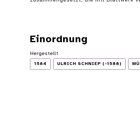
zusammengesetzt, die mit Blattwerk ve
Einordnung
Hergestellt
1584
ULRICH SCHNIEP (-1588)
MÜ