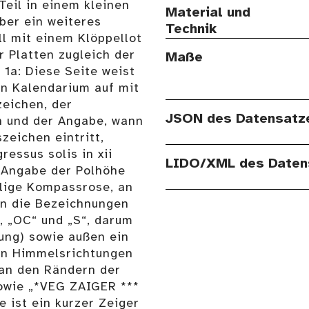
Teil in einem kleinen
Material und
über ein weiteres
Technik
ll mit einem Klöppellot
r Platten zugleich der
Maße
 1a: Diese Seite weist
in Kalendarium auf mit
zeichen, der
JSON des Datensatz
 und der Angabe, wann
zeichen eintritt,
ressus solis in xii
LIDO/XML des Daten
e Angabe der Polhöhe
eilige Kompassrose, an
zen die Bezeichnungen
, „OC“ und „S“, darum
lung) sowie außen ein
en Himmelsrichtungen
 an den Rändern der
sowie „*VEG ZAIGER ***
 ist ein kurzer Zeiger