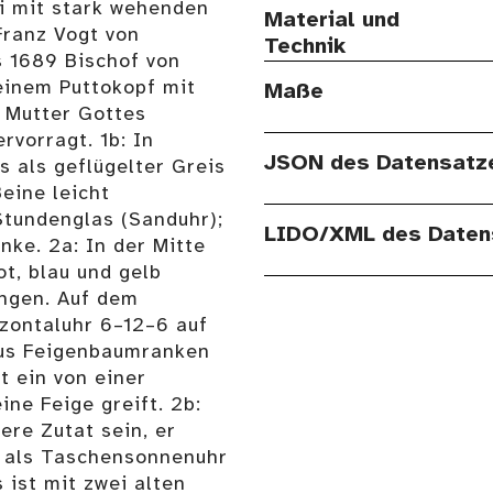
ti mit stark wehenden
Material und
ranz Vogt von
Technik
 1689 Bischof von
einem Puttokopf mit
Maße
 Mutter Gottes
rvorragt. 1b: In
JSON des Datensatz
s als geflügelter Greis
eine leicht
tundenglas (Sanduhr);
LIDO/XML des Daten
ke. 2a: In der Mitte
t, blau und gelb
ungen. Auf dem
zontaluhr 6–12–6 auf
 aus Feigenbaumranken
t ein von einer
ne Feige greift. 2b:
ere Zutat sein, er
r als Taschensonnenuhr
 ist mit zwei alten