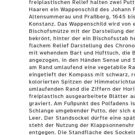
freiplastischen Relief halten zwei Put
Haaren ein Wappenschild des Johann F
Altensummerau und Praßberg, 1645 bis
Konstanz. Das Wappenschild wird von 
Bischofsmütze mit der Darstellung der
bekrönt, hinter der ein Bischofsstab he
flachem Relief Darstellung des Chrono
mit wehendem Bart und Hüfttuch, die B
angezogen, in den Händen Sense und S
am Rand umlaufend eine vegetabile Ran
eingetieft der Kompass mit schwarz, ro
kolorierten Spitzen der Himmelsricht
umlaufenden Rand die Ziffern der Hori
freiplastisch ausgearbeitete Blätter
graviert. Am Fußpunkt des Polfadens is
Schlange umgebender Putto, der sich ei
Leer. Der Standsockel dürfte eine spät
steht der Nutzung der Klappsonnenuh
entgegen. Die Standfläche des Sockels