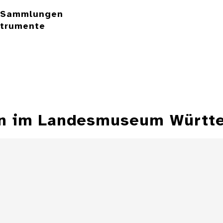
e Sammlungen
strumente
ren im Landesmuseum Württ
Klappsonnenuhr
Äquatorialson
mit mech
Minute