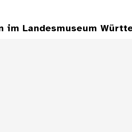
ren im Landesmuseum Württ
Klappsonnenuhr
Äquatorialson
mit mech
Minute
Details
Äquatorialsonnenuhr
mit mechanischer
Minutenanzeige