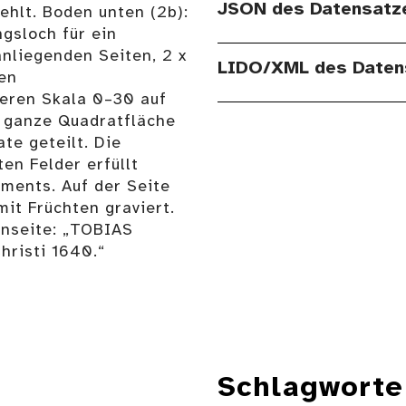
JSON des Datensatz
ehlt. Boden unten (2b):
gsloch für ein
nliegenden Seiten, 2 x
LIDO/XML des Daten
en
teren Skala 0–30 auf
e ganze Quadratfläche
ate geteilt. Die
en Felder erfüllt
ments. Auf der Seite
it Früchten graviert.
enseite: „TOBIAS
risti 1640.“
Schlagworte