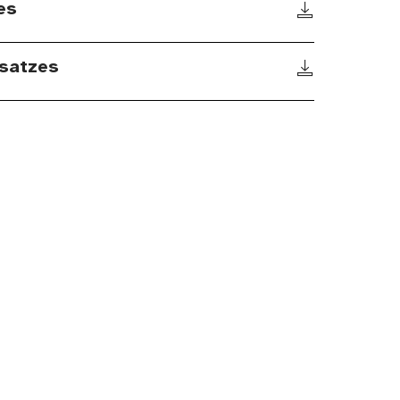
es
satzes