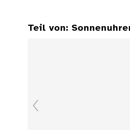
Teil von: Sonnenuh
Äquatorialsonnenuhr mit
mechanischer
Minutenanzeige