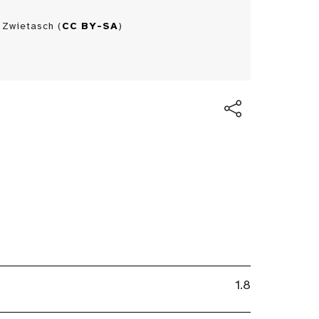
 Zwietasch (
CC BY-SA
)
H
1.8