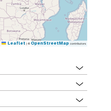
Leaflet
OpenStreetMap
|
©
contributors