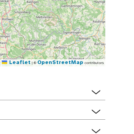
Leaflet
OpenStreetMap
|
©
contributors