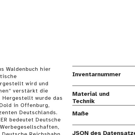
aus Waldenbuch hier
Inventarnummer
tische
rgestellt wird und
nen“ verstärkt die
Material und
 Hergestellt wurde das
Technik
Dold in Offenburg,
zenten Deutschlands.
Maße
 DER bedeutet Deutsche
 Werbegesellschaften,
JSON des Datensatz
ie Deutsche Reichsbahn