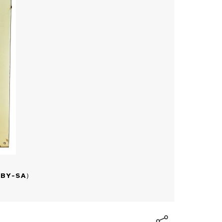
 BY-SA
)