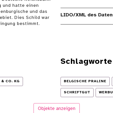
g und hatte einen
lenburgische und das
LIDO/XML des Daten
biet. Dies Schild war
ringung bestimmt.
Schlagworte
 & CO. KG
BELGISCHE PRALINE
SCHRIFTGUT
WERB
Objekte anzeigen