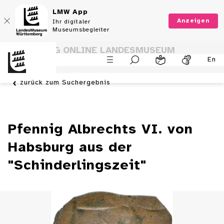
LMW App
Anzeigen
Ihr digitaler
Museumsbegleiter
SAMMLUNG ONLINE LANDESMUSEUM
En
WÜRTTEMBERG
zurück zum Suchergebnis
Pfennig Albrechts VI. von
Habsburg aus der
"Schinderlingszeit"