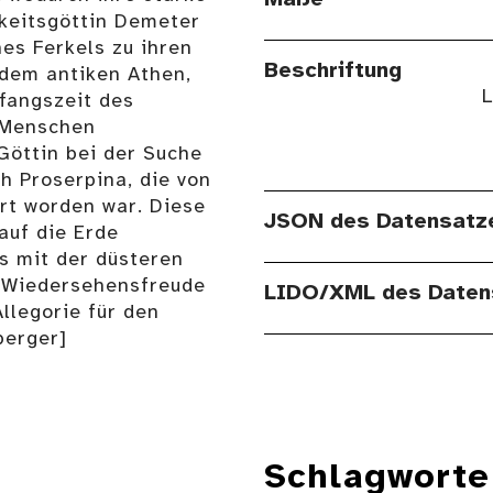
rkeitsgöttin Demeter
es Ferkels zu ihren
Beschriftung
 dem antiken Athen,
L
nfangszeit des
 Menschen
Göttin bei der Suche
h Proserpina, die von
hrt worden war. Diese
JSON des Datensatz
auf die Erde
s mit der düsteren
 Wiedersehensfreude
LIDO/XML des Daten
llegorie für den
berger]
Schlagworte