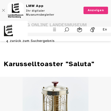
LMW App
Anzeigen
Ihr digitaler
Museumsbegleiter
SAMMLUNG ONLINE LANDESMUSEUM
En
WÜRTTEMBERG
zurück zum Suchergebnis
Karusselltoaster "Saluta"