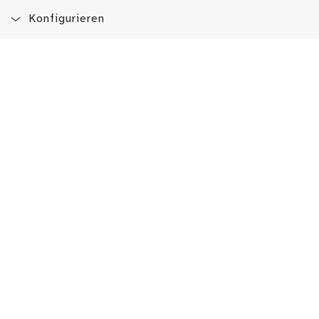
Konfigurieren
Blog
App
Newsletter
Immer auf dem Laufenden sein!
Jetzt Newsletter abonnieren
Erlebe das LMW auch hier