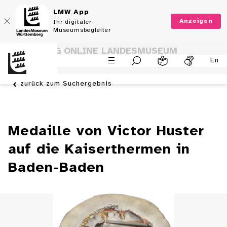
LMW App
Anzeigen
Ihr digitaler
Museumsbegleiter
SAMMLUNG ONLINE LANDESMUSEUM
En
WÜRTTEMBERG
zurück zum Suchergebnis
Medaille von Victor Huster
auf die Kaiserthermen in
Baden-Baden