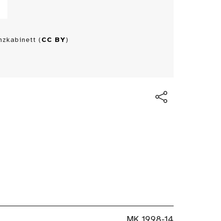
zkabinett (
CC BY
)
MK 1998-14