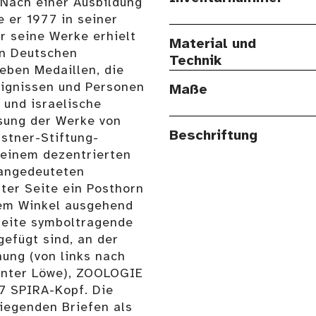
Nach einer Ausbildung
 er 1977 in seiner
r seine Werke erhielt
Material und
en Deutschen
Technik
Neben Medaillen, die
reignissen und Personen
Maße
 und israelische
sung der Werke von
Beschriftung
astner-Stiftung-
r einem dezentrierten
 angedeuteten
ter Seite ein Posthorn
tzem Winkel ausgehend
 Seite symboltragende
efügt sind, an der
ung (von links nach
nter Löwe), ZOOLOGIE
7 SPIRA-Kopf. Die
liegenden Briefen als