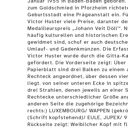
Januar 1955 in Baden-Baden geboren. 
zum Goldschmied in Pforzheim richtete
Geburtsstadt eine Prägeanstalt ein. Fü
Victor Huster viele Preise, darunter d
Medailleurspreis „Johann Veit Döll'“. 
häufig kulturellen und historischen E
gewidmet sind, schuf er auch deutsche
Umlauf- und Gedenkmünzen. Die Erfas
Victor Huster wurde durch die Gitta-K
gefördert. Die Vorderseite zeigt: Übe
Papierblatt sind drei Balken zu einem
Rechteck angeordnet, über dessen vier
liegt. von seiner unteren Ecke in spi
drei Strahlen, denen jeweils an einer
Rechtecke unterschiedlicher Größe ang
anderen Seite die zugehörige Bezeichn
rechts:) LUXEMBOURG/ WAPPEN (gekrö
(Schrift kopfstehend)/ EULE, JUPEX/ 9
Rückseite zeigt: Weiblicher Kopf mit f