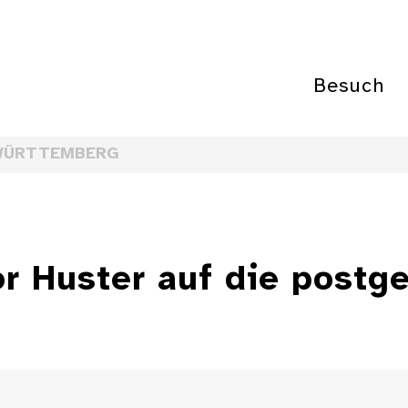
Besuch
WÜRTTEMBERG
or Huster auf die postg