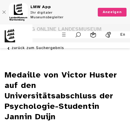
LMW App
Anzeigen
Ihr digitaler
Museumsbegleiter
SAMMLUNG ONLINE LANDESMUSEUM
En
WÜRTTEMBERG
zurück zum Suchergebnis
Medaille von Victor Huster
auf den
Universitätsabschluss der
Psychologie-Studentin
Jannin Duijn