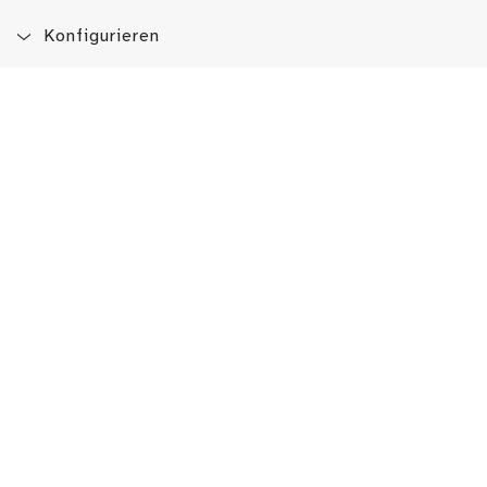
Konfigurieren
Blog
App
Newsletter
Immer auf dem Laufenden sein!
Jetzt Newsletter abonnieren
Erlebe das LMW auch hier