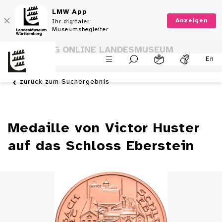
LMW App
Anzeigen
Ihr digitaler
Museumsbegleiter
SAMMLUNG ONLINE LANDESMUSEUM
En
WÜRTTEMBERG
zurück zum Suchergebnis
Medaille von Victor Huster
auf das Schloss Eberstein