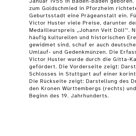
Januar 1955 in Baden-Baden geboren. 
zum Goldschmied in Pforzheim richtete
Geburtsstadt eine Prägeanstalt ein. Fü
Victor Huster viele Preise, darunter d
Medailleurspreis „Johann Veit Döll'“. 
häufig kulturellen und historischen E
gewidmet sind, schuf er auch deutsche
Umlauf- und Gedenkmünzen. Die Erfas
Victor Huster wurde durch die Gitta-K
gefördert. Die Vorderseite zeigt: Dars
Schlosses in Stuttgart auf einer korin
Die Rückseite zeigt: Darstellung des D
den Kronen Württembergs (rechts) und
Beginn des 19. Jahrhunderts.