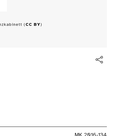
zkabinett (
CC BY
)
MK 2016-134