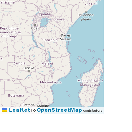
Leaflet
OpenStreetMap
|
©
contributors