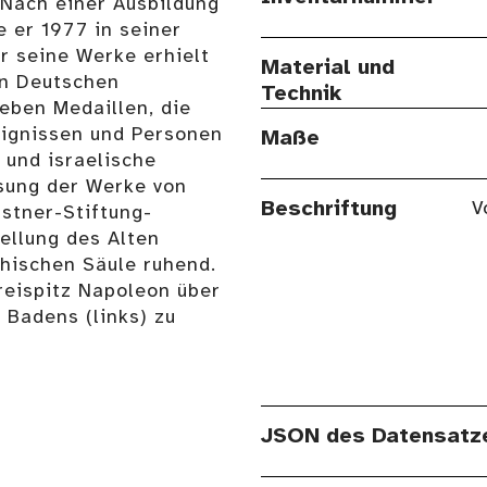
Nach einer Ausbildung
 er 1977 in seiner
r seine Werke erhielt
Material und
en Deutschen
Technik
Neben Medaillen, die
reignissen und Personen
Maße
 und israelische
sung der Werke von
Beschriftung
V
astner-Stiftung-
tellung des Alten
thischen Säule ruhend.
reispitz Napoleon über
 Badens (links) zu
JSON des Datensatz