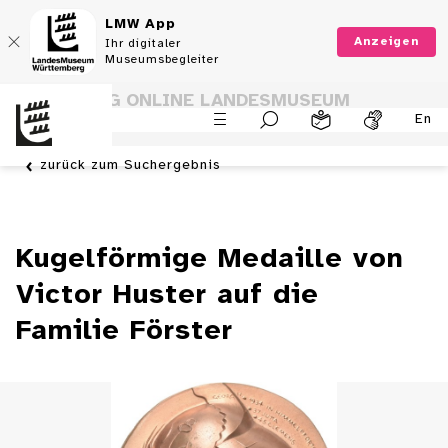
LMW App
Anzeigen
Ihr digitaler
Museumsbegleiter
SAMMLUNG ONLINE LANDESMUSEUM
En
WÜRTTEMBERG
zurück zum Suchergebnis
Kugelförmige Medaille von
Victor Huster auf die
Familie Förster