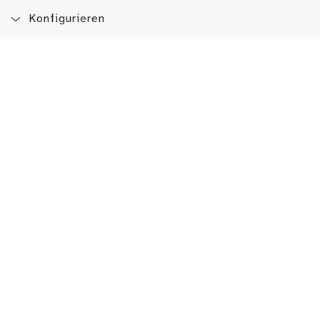
Konfigurieren
Blog
App
Newsletter
Immer auf dem Laufenden sein!
Jetzt Newsletter abonnieren
Erlebe das LMW auch hier