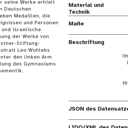
r seine Werke erhielt
Material und
en Deutschen
Technik
Neben Medaillen, die
reignissen und Personen
Maße
 und israelische
sung der Werke von
Beschriftung
astner-Stiftung-
potrait Leo Wohlebs
li
unter den linken Arm
ellung des Gymnasiums
namentik.
19
JSON des Datensatz
LIDO/XML des Daten