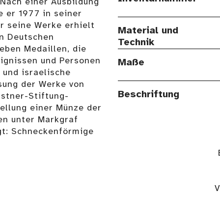
Nach einer Ausbildung
 er 1977 in seiner
r seine Werke erhielt
Material und
en Deutschen
Technik
Neben Medaillen, die
reignissen und Personen
Maße
 und israelische
sung der Werke von
Beschriftung
astner-Stiftung-
tellung einer Münze der
en unter Markgraf
igt: Schneckenförmige
V