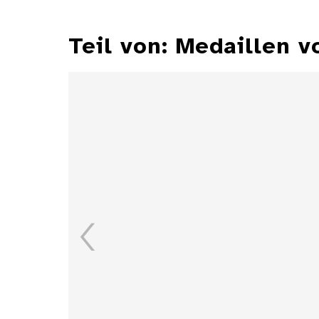
Teil von: Medaillen v
Medaille auf das
Jubiläum der Hansestadt
Rostock von Victor
Huster
Details