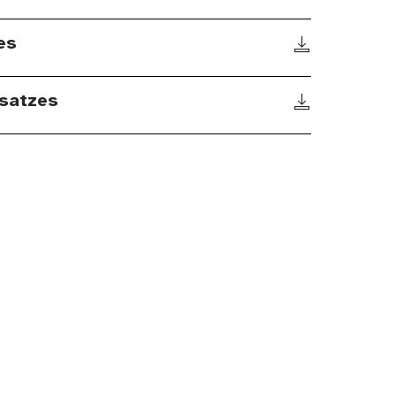
es
satzes