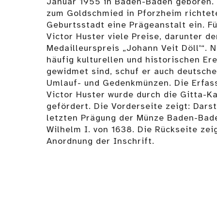
Januar 1955 in Baden-Baden geboren. 
zum Goldschmied in Pforzheim richtete
Geburtsstadt eine Prägeanstalt ein. Fü
Victor Huster viele Preise, darunter d
Medailleurspreis „Johann Veit Döll'“. 
häufig kulturellen und historischen E
gewidmet sind, schuf er auch deutsche
Umlauf- und Gedenkmünzen. Die Erfas
Victor Huster wurde durch die Gitta-K
gefördert. Die Vorderseite zeigt: Dars
letzten Prägung der Münze Baden-Bad
Wilhelm I. von 1638. Die Rückseite ze
Anordnung der Inschrift.