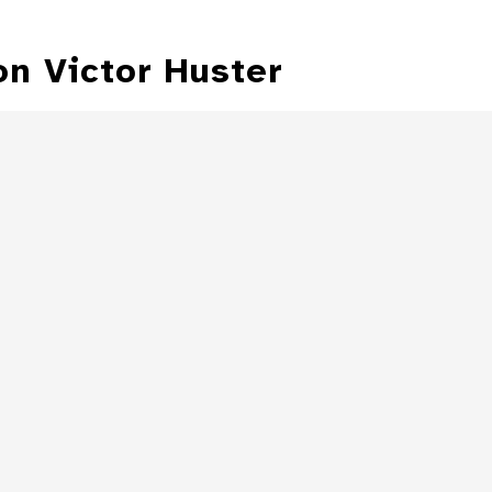
on Victor Huster
20-Euro
Gedenkmünze
Stahlstempel 
von Victor Huster
Medaille
für die
Himmelssch
Hansestadt
Rostock
Details
Medaille von
Victor Huster mit
der Abbildung
der
Himmelsscheibe
Details
von Nebra