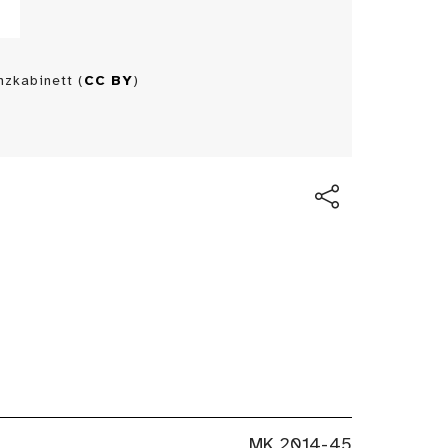
zkabinett (
CC BY
)
MK 2014-45