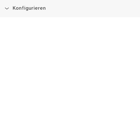
Konfigurieren
Blog
App
Newsletter
Immer auf dem Laufenden sein!
Jetzt Newsletter abonnieren
Erlebe das LMW auch hier