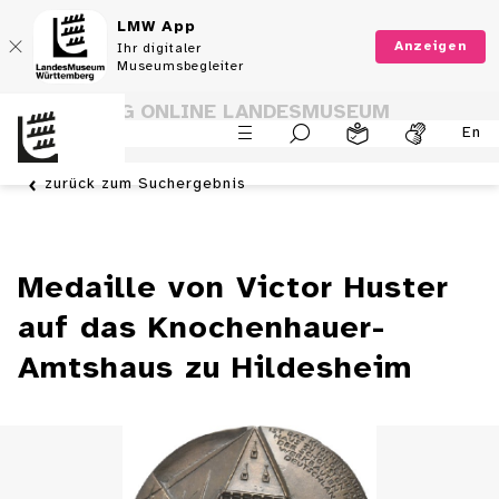
LMW App
Anzeigen
Ihr digitaler
Museumsbegleiter
SAMMLUNG ONLINE LANDESMUSEUM
En
WÜRTTEMBERG
zurück zum Suchergebnis
Medaille von Victor Huster
auf das Knochenhauer-
Amtshaus zu Hildesheim