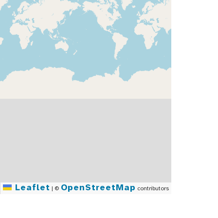
Leaflet
OpenStreetMap
|
©
contributors