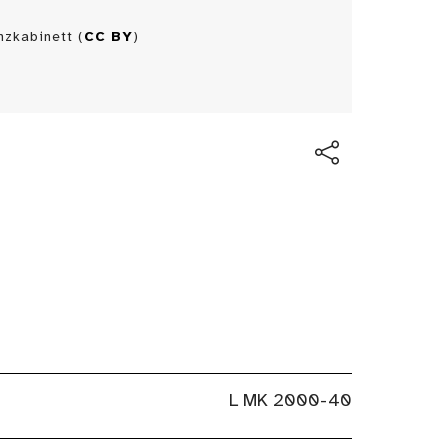
zkabinett (
CC BY
)
L MK 2000-40