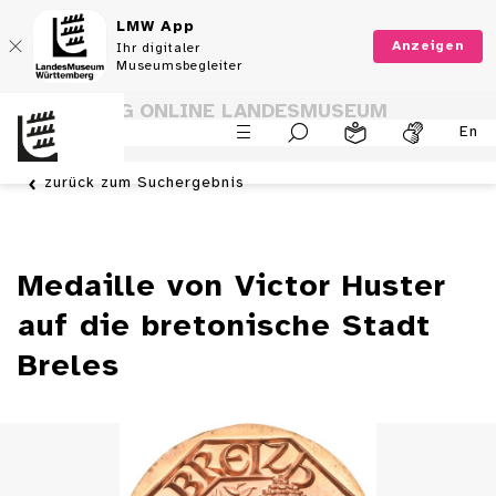
LMW App
Anzeigen
Ihr digitaler
Museumsbegleiter
SAMMLUNG ONLINE LANDESMUSEUM
En
WÜRTTEMBERG
zurück zum Suchergebnis
Medaille von Victor Huster
auf die bretonische Stadt
Breles