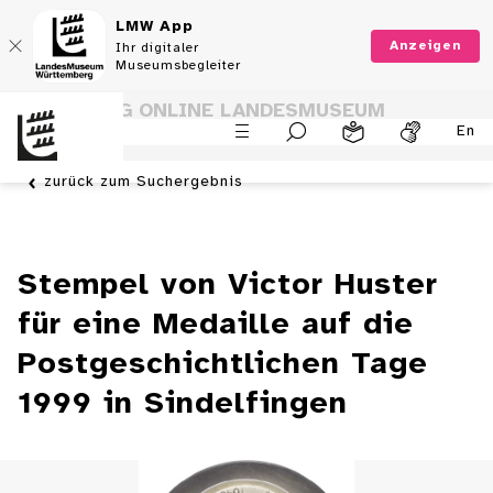
LMW App
Anzeigen
Ihr digitaler
Museumsbegleiter
SAMMLUNG ONLINE LANDESMUSEUM
En
WÜRTTEMBERG
zurück zum Suchergebnis
Stempel von Victor Huster
für eine Medaille auf die
Postgeschichtlichen Tage
1999 in Sindelfingen